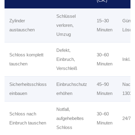
(CA.)
Schlüssel
Zylinder
15–30
Günst
verloren,
austauschen
Minuten
Lösun
Umzug
Defekt,
Schloss komplett
30–60
Einbruch,
Inkl. 
tauschen
Minuten
Verschleiß
Sicherheitsschloss
Einbruchschutz
45–90
Nach 
einbauen
erhöhen
Minuten
1303
Notfall,
Schloss nach
30–60
aufgehebeltes
24/7 N
Einbruch tauschen
Minuten
Schloss