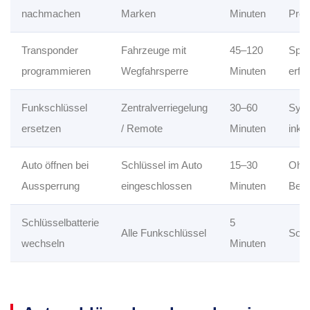
nachmachen
Marken
Minuten
Pro
Transponder
Fahrzeuge mit
45–120
Spez
programmieren
Wegfahrsperre
Minuten
erfor
Funkschlüssel
Zentralverriegelung
30–60
Sync
ersetzen
/ Remote
Minuten
inkl
Auto öffnen bei
Schlüssel im Auto
15–30
Ohn
Aussperrung
eingeschlossen
Minuten
Besc
Schlüsselbatterie
5
Alle Funkschlüssel
Sofo
wechseln
Minuten